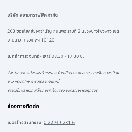
บริษัท สยามทราฟฟิค จำกัด
203 ซอยโชคชัยจงจำเริญ ถนนพระรามที่ 3 แขวงบางโพงพาง เขต
ยานนาวา กรุงเทพฯ 10120
เปิดทำการ
: จันทร์ - เสาร์ 08.30 - 17.30 น.
จำหน่ายอุปกรณ์จราจร ป้ายจราจร ป้ายเตือน กรวยจราจร แผงกั้นจราจร ป้อม
ยาม กระจกโค้ง การ์ดเรล ป้ายเซฟตี้
สีเทอร์โมพลาสติก สติ๊กเกอร์สะท้อนแสง อุปกรณ์จราจรทุกชนิด
ช่องทางติดต่อ
เบอร์โทรสำนักงาน
:
0-2294-0281-6