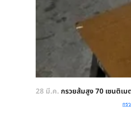
28 มี.ค.
กรวยส้มสูง 70 เซนติเมต
กรว