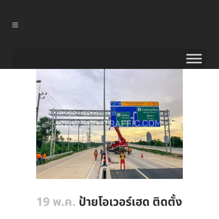
19 พ.ค.
ป้ายโอเวอร์เฮด ติดตั้ง