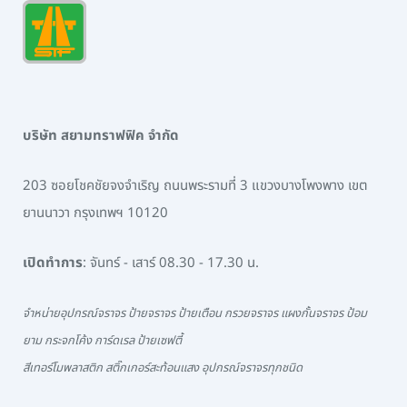
บริษัท สยามทราฟฟิค จำกัด
203 ซอยโชคชัยจงจำเริญ ถนนพระรามที่ 3 แขวงบางโพงพาง เขต
ยานนาวา กรุงเทพฯ 10120
เปิดทำการ
: จันทร์ - เสาร์ 08.30 - 17.30 น.
จำหน่ายอุปกรณ์จราจร ป้ายจราจร ป้ายเตือน กรวยจราจร แผงกั้นจราจร ป้อม
ยาม กระจกโค้ง การ์ดเรล ป้ายเซฟตี้
สีเทอร์โมพลาสติก สติ๊กเกอร์สะท้อนแสง อุปกรณ์จราจรทุกชนิด