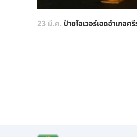
23 มี.ค.
ป้ายโอเวอร์เฮดอำเภอศรี