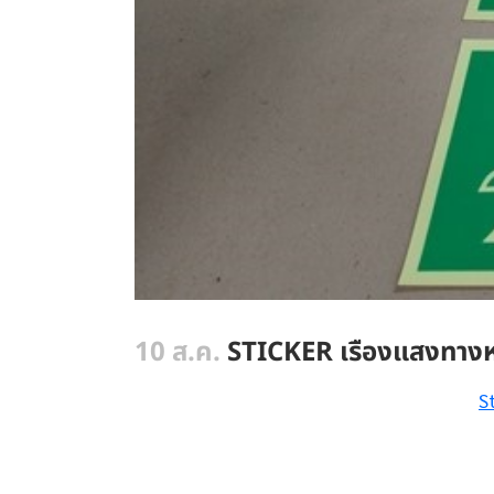
10 ส.ค.
STICKER เรืองแสงทางหน
S