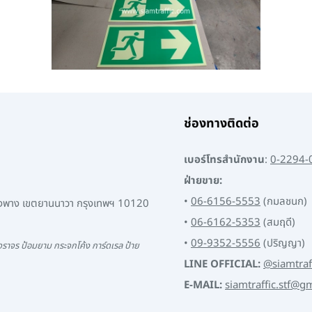
ช่องทางติดต่อ
เบอร์โทรสำนักงาน
:
0-2294-
ฝ่ายขาย:
•
06-6156-5553
(กมลชนก)
พงพาง เขตยานนาวา กรุงเทพฯ 10120
•
06-6162-5353
(สมฤดี)
•
09-9352-5556
(ปริญญา)
ราจร ป้อมยาม กระจกโค้ง การ์ดเรล ป้าย
LINE OFFICIAL:
@siamtraf
E-MAIL:
siamtraffic.stf@g