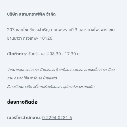
บริษัท สยามทราฟฟิค จำกัด
203 ซอยโชคชัยจงจำเริญ ถนนพระรามที่ 3 แขวงบางโพงพาง เขต
ยานนาวา กรุงเทพฯ 10120
เปิดทำการ
: จันทร์ - เสาร์ 08.30 - 17.30 น.
จำหน่ายอุปกรณ์จราจร ป้ายจราจร ป้ายเตือน กรวยจราจร แผงกั้นจราจร ป้อม
ยาม กระจกโค้ง การ์ดเรล ป้ายเซฟตี้
สีเทอร์โมพลาสติก สติ๊กเกอร์สะท้อนแสง อุปกรณ์จราจรทุกชนิด
ช่องทางติดต่อ
เบอร์โทรสำนักงาน
:
0-2294-0281-6