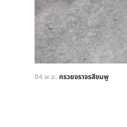
04 พ.ย.
กรวยจราจรสีชมพู