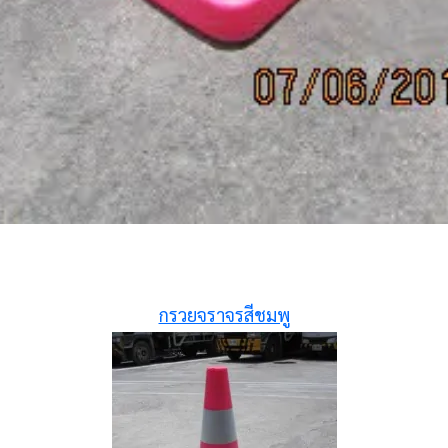
กรวยจราจรสีชมพู