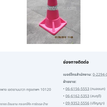
ช่องทางติดต่อ
เบอร์โทรสำนักงาน
:
0-2294-
ฝ่ายขาย:
•
06-6156-5553
(กมลชนก)
พงพาง เขตยานนาวา กรุงเทพฯ 10120
•
06-6162-5353
(สมฤดี)
•
09-9352-5556
(ปริญญา)
ราจร ป้อมยาม กระจกโค้ง การ์ดเรล ป้าย