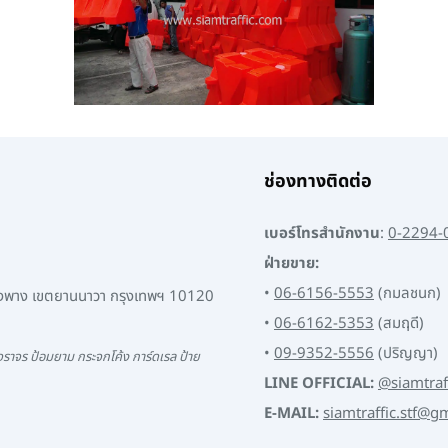
ช่องทางติดต่อ
เบอร์โทรสำนักงาน
:
0-2294-
ฝ่ายขาย:
•
06-6156-5553
(กมลชนก)
พงพาง เขตยานนาวา กรุงเทพฯ 10120
•
06-6162-5353
(สมฤดี)
•
09-9352-5556
(ปริญญา)
ราจร ป้อมยาม กระจกโค้ง การ์ดเรล ป้าย
LINE OFFICIAL:
@siamtraf
E-MAIL:
siamtraffic.stf@g