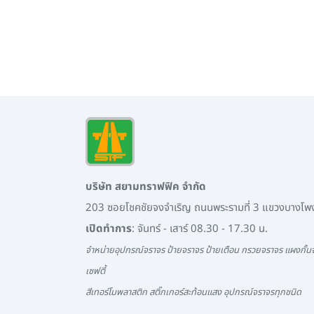
บริษัท สยามทราฟฟิค จำกัด
203 ซอยโชคชัยจงจำเริญ ถนนพระรามที่ 3 แขวงบางโ
เปิดทำการ
: จันทร์ - เสาร์ 08.30 - 17.30 น.
จำหน่ายอุปกรณ์จราจร ป้ายจราจร ป้ายเตือน กรวยจราจร แผงกั้นจ
เซฟตี้
สีเทอร์โมพลาสติก สติ๊กเกอร์สะท้อนแสง อุปกรณ์จราจรทุกชนิด