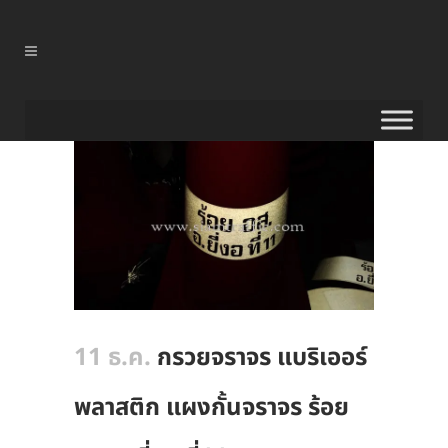
11 ธ.ค.
กรวยจราจร แบริเออร์
พลาสติก แผงกั้นจราจร ร้อย