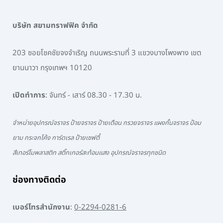
บริษัท สยามทราฟฟิค จำกัด
203 ซอยโชคชัยจงจำเริญ ถนนพระรามที่ 3 แขวงบางโพงพาง เขต
ยานนาวา กรุงเทพฯ 10120
เปิดทำการ
: จันทร์ - เสาร์ 08.30 - 17.30 น.
จำหน่ายอุปกรณ์จราจร ป้ายจราจร ป้ายเตือน กรวยจราจร แผงกั้นจราจร ป้อม
ยาม กระจกโค้ง การ์ดเรล ป้ายเซฟตี้
สีเทอร์โมพลาสติก สติ๊กเกอร์สะท้อนแสง อุปกรณ์จราจรทุกชนิด
ช่องทางติดต่อ
เบอร์โทรสำนักงาน
:
0-2294-0281-6