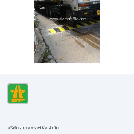
บริษัท สยามทราฟฟิค จำกัด