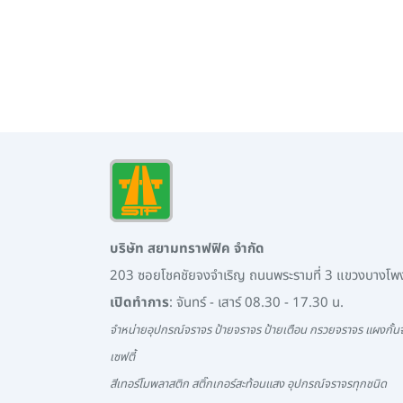
บริษัท สยามทราฟฟิค จำกัด
203 ซอยโชคชัยจงจำเริญ ถนนพระรามที่ 3 แขวงบางโ
เปิดทำการ
: จันทร์ - เสาร์ 08.30 - 17.30 น.
จำหน่ายอุปกรณ์จราจร ป้ายจราจร ป้ายเตือน กรวยจราจร แผงกั้นจ
เซฟตี้
สีเทอร์โมพลาสติก สติ๊กเกอร์สะท้อนแสง อุปกรณ์จราจรทุกชนิด