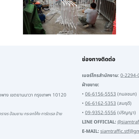
ช่องทางติดต่อ
เบอร์โทรสำนักงาน
:
0-2294-
ฝ่ายขาย:
•
06-6156-5553
(กมลชนก)
พงพาง เขตยานนาวา กรุงเทพฯ 10120
•
06-6162-5353
(สมฤดี)
•
09-9352-5556
(ปริญญา)
ราจร ป้อมยาม กระจกโค้ง การ์ดเรล ป้าย
LINE OFFICIAL:
@siamtraf
E-MAIL:
siamtraffic.stf@g