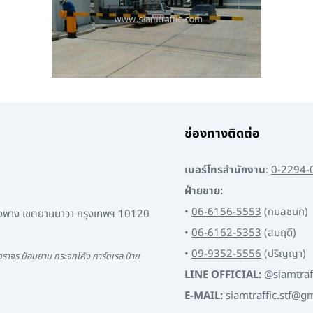
ช่องทางติดต่อ
เบอร์โทรสำนักงาน
:
0-2294-
ฝ่ายขาย:
•
06-6156-5553
(กมลชนก)
พงพาง เขตยานนาวา กรุงเทพฯ 10120
•
06-6162-5353
(สมฤดี)
•
09-9352-5556
(ปริญญา)
ราจร ป้อมยาม กระจกโค้ง การ์ดเรล ป้าย
LINE OFFICIAL:
@siamtraf
E-MAIL:
siamtraffic.stf@g