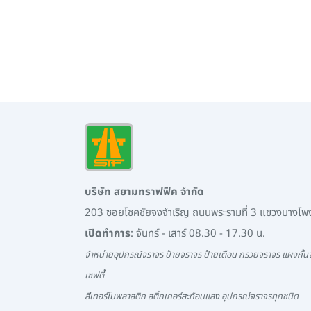
บริษัท สยามทราฟฟิค จำกัด
203 ซอยโชคชัยจงจำเริญ ถนนพระรามที่ 3 แขวงบางโ
เปิดทำการ
: จันทร์ - เสาร์ 08.30 - 17.30 น.
จำหน่ายอุปกรณ์จราจร ป้ายจราจร ป้ายเตือน กรวยจราจร แผงกั้นจ
เซฟตี้
สีเทอร์โมพลาสติก สติ๊กเกอร์สะท้อนแสง อุปกรณ์จราจรทุกชนิด