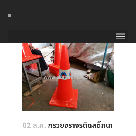
02 ส.ค.
กรวยจราจรติดสติ๊กเก