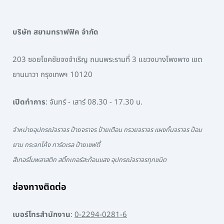
บริษัท สยามทราฟฟิค จำกัด
203 ซอยโชคชัยจงจำเริญ ถนนพระรามที่ 3 แขวงบางโพงพาง เขต
ยานนาวา กรุงเทพฯ 10120
เปิดทำการ
: จันทร์ - เสาร์ 08.30 - 17.30 น.
จำหน่ายอุปกรณ์จราจร ป้ายจราจร ป้ายเตือน กรวยจราจร แผงกั้นจราจร ป้อม
ยาม กระจกโค้ง การ์ดเรล ป้ายเซฟตี้
สีเทอร์โมพลาสติก สติ๊กเกอร์สะท้อนแสง อุปกรณ์จราจรทุกชนิด
ช่องทางติดต่อ
เบอร์โทรสำนักงาน
:
0-2294-0281-6