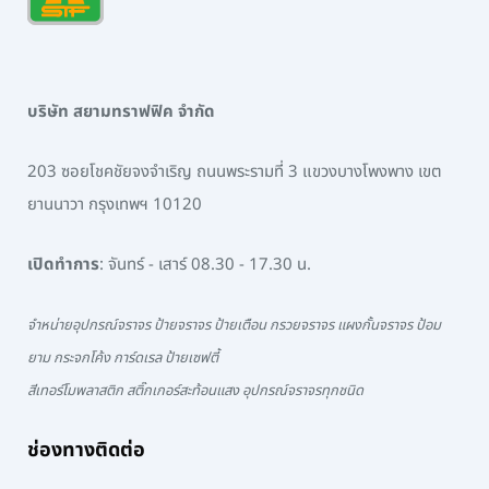
บริษัท สยามทราฟฟิค จำกัด
203 ซอยโชคชัยจงจำเริญ ถนนพระรามที่ 3 แขวงบางโพงพาง เขต
ยานนาวา กรุงเทพฯ 10120
เปิดทำการ
: จันทร์ - เสาร์ 08.30 - 17.30 น.
จำหน่ายอุปกรณ์จราจร ป้ายจราจร ป้ายเตือน กรวยจราจร แผงกั้นจราจร ป้อม
ยาม กระจกโค้ง การ์ดเรล ป้ายเซฟตี้
สีเทอร์โมพลาสติก สติ๊กเกอร์สะท้อนแสง อุปกรณ์จราจรทุกชนิด
ช่องทางติดต่อ