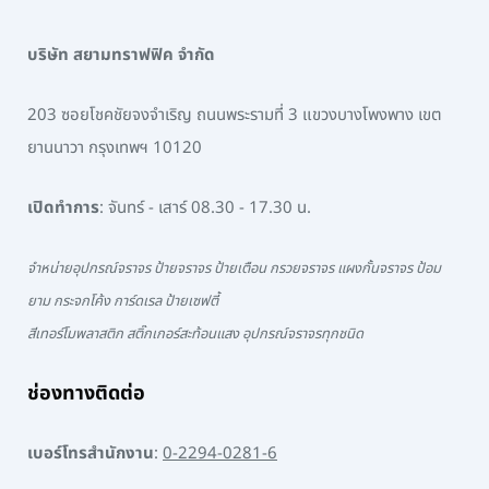
บริษัท สยามทราฟฟิค จำกัด
203 ซอยโชคชัยจงจำเริญ ถนนพระรามที่ 3 แขวงบางโพงพาง เขต
ยานนาวา กรุงเทพฯ 10120
เปิดทำการ
: จันทร์ - เสาร์ 08.30 - 17.30 น.
จำหน่ายอุปกรณ์จราจร ป้ายจราจร ป้ายเตือน กรวยจราจร แผงกั้นจราจร ป้อม
ยาม กระจกโค้ง การ์ดเรล ป้ายเซฟตี้
สีเทอร์โมพลาสติก สติ๊กเกอร์สะท้อนแสง อุปกรณ์จราจรทุกชนิด
ช่องทางติดต่อ
เบอร์โทรสำนักงาน
:
0-2294-0281-6