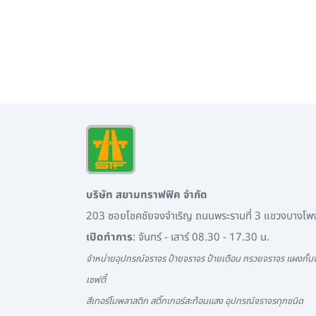
บริษัท สยามทราฟฟิค จำกัด
203 ซอยโชคชัยจงจำเริญ ถนนพระรามที่ 3 แขวงบางโ
เปิดทำการ
: จันทร์ - เสาร์ 08.30 - 17.30 น.
จำหน่ายอุปกรณ์จราจร ป้ายจราจร ป้ายเตือน กรวยจราจร แผงกั้นจ
เซฟตี้
สีเทอร์โมพลาสติก สติ๊กเกอร์สะท้อนแสง อุปกรณ์จราจรทุกชนิด