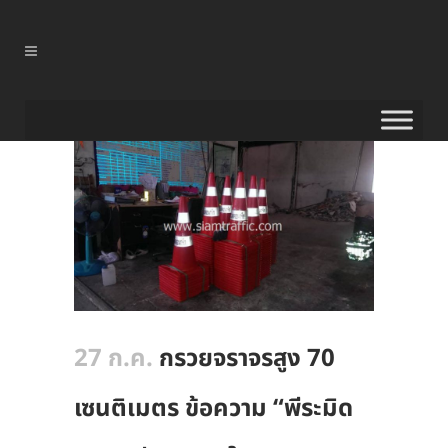
27 ก.ค.
กรวยจราจรสูง 70
เซนติเมตร ข้อความ “พีระมิด