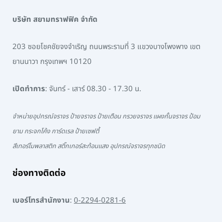
บริษัท สยามทราฟฟิค จำกัด
203 ซอยโชคชัยจงจำเริญ ถนนพระรามที่ 3 แขวงบางโพงพาง เขต
ยานนาวา กรุงเทพฯ 10120
เปิดทำการ
: จันทร์ - เสาร์ 08.30 - 17.30 น.
จำหน่ายอุปกรณ์จราจร ป้ายจราจร ป้ายเตือน กรวยจราจร แผงกั้นจราจร ป้อม
ยาม กระจกโค้ง การ์ดเรล ป้ายเซฟตี้
สีเทอร์โมพลาสติก สติ๊กเกอร์สะท้อนแสง อุปกรณ์จราจรทุกชนิด
ช่องทางติดต่อ
เบอร์โทรสำนักงาน
:
0-2294-0281-6