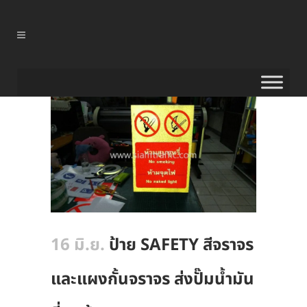
16 มิ.ย.
ป้าย SAFETY สีจราจร
และแผงกั้นจราจร ส่งปั๊มน้ำมัน