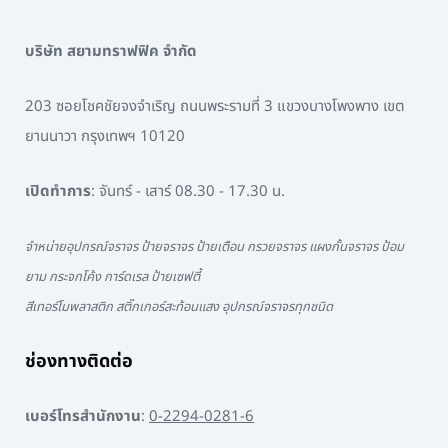
บริษัท สยามทราฟฟิค จำกัด
203 ซอยโชคชัยจงจำเริญ ถนนพระรามที่ 3 แขวงบางโพงพาง เขต
ยานนาวา กรุงเทพฯ 10120
เปิดทำการ
: จันทร์ - เสาร์ 08.30 - 17.30 น.
จำหน่ายอุปกรณ์จราจร ป้ายจราจร ป้ายเตือน กรวยจราจร แผงกั้นจราจร ป้อม
ยาม กระจกโค้ง การ์ดเรล ป้ายเซฟตี้
สีเทอร์โมพลาสติก สติ๊กเกอร์สะท้อนแสง อุปกรณ์จราจรทุกชนิด
ช่องทางติดต่อ
เบอร์โทรสำนักงาน
:
0-2294-0281-6