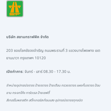
บริษัท สยามทราฟฟิค จำกัด
203 ซอยโชคชัยจงจำเริญ ถนนพระรามที่ 3 แขวงบางโพงพาง เขต
ยานนาวา กรุงเทพฯ 10120
เปิดทำการ
: จันทร์ - เสาร์ 08.30 - 17.30 น.
จำหน่ายอุปกรณ์จราจร ป้ายจราจร ป้ายเตือน กรวยจราจร แผงกั้นจราจร ป้อม
ยาม กระจกโค้ง การ์ดเรล ป้ายเซฟตี้
สีเทอร์โมพลาสติก สติ๊กเกอร์สะท้อนแสง อุปกรณ์จราจรทุกชนิด