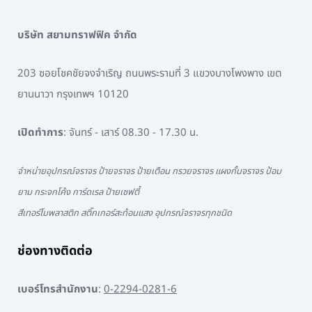
บริษัท สยามทราฟฟิค จำกัด
203 ซอยโชคชัยจงจำเริญ ถนนพระรามที่ 3 แขวงบางโพงพาง เขต
ยานนาวา กรุงเทพฯ 10120
เปิดทำการ
: จันทร์ - เสาร์ 08.30 - 17.30 น.
จำหน่ายอุปกรณ์จราจร ป้ายจราจร ป้ายเตือน กรวยจราจร แผงกั้นจราจร ป้อม
ยาม กระจกโค้ง การ์ดเรล ป้ายเซฟตี้
สีเทอร์โมพลาสติก สติ๊กเกอร์สะท้อนแสง อุปกรณ์จราจรทุกชนิด
ช่องทางติดต่อ
เบอร์โทรสำนักงาน
:
0-2294-0281-6