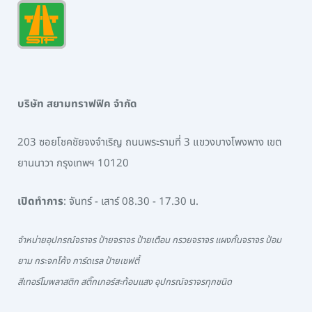
บริษัท สยามทราฟฟิค จำกัด
203 ซอยโชคชัยจงจำเริญ ถนนพระรามที่ 3 แขวงบางโพงพาง เขต
ยานนาวา กรุงเทพฯ 10120
เปิดทำการ
: จันทร์ - เสาร์ 08.30 - 17.30 น.
จำหน่ายอุปกรณ์จราจร ป้ายจราจร ป้ายเตือน กรวยจราจร แผงกั้นจราจร ป้อม
ยาม กระจกโค้ง การ์ดเรล ป้ายเซฟตี้
สีเทอร์โมพลาสติก สติ๊กเกอร์สะท้อนแสง อุปกรณ์จราจรทุกชนิด