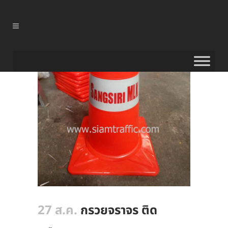
27 ส.ค.
กรวยจราจร ติด