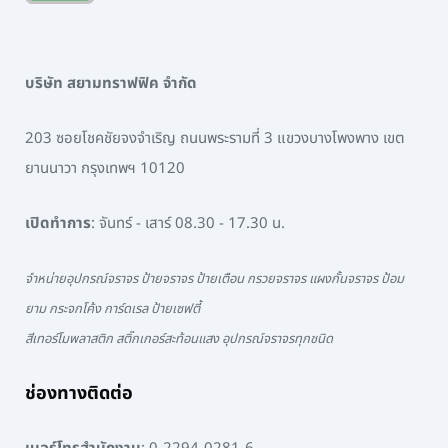
บริษัท สยามทราฟฟิค จำกัด
203 ซอยโชคชัยจงจำเริญ ถนนพระรามที่ 3 แขวงบางโพงพาง เขต
ยานนาวา กรุงเทพฯ 10120
เปิดทำการ
: จันทร์ - เสาร์ 08.30 - 17.30 น.
จำหน่ายอุปกรณ์จราจร ป้ายจราจร ป้ายเตือน กรวยจราจร แผงกั้นจราจร ป้อม
ยาม กระจกโค้ง การ์ดเรล ป้ายเซฟตี้
สีเทอร์โมพลาสติก สติ๊กเกอร์สะท้อนแสง อุปกรณ์จราจรทุกชนิด
ช่องทางติดต่อ