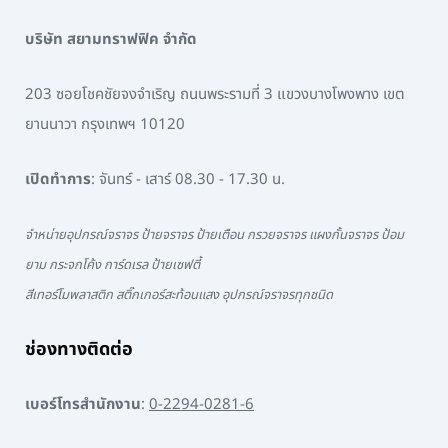
บริษัท สยามทราฟฟิค จำกัด
203 ซอยโชคชัยจงจำเริญ ถนนพระรามที่ 3 แขวงบางโพงพาง เขต
ยานนาวา กรุงเทพฯ 10120
เปิดทำการ
: จันทร์ - เสาร์ 08.30 - 17.30 น.
จำหน่ายอุปกรณ์จราจร ป้ายจราจร ป้ายเตือน กรวยจราจร แผงกั้นจราจร ป้อม
ยาม กระจกโค้ง การ์ดเรล ป้ายเซฟตี้
สีเทอร์โมพลาสติก สติ๊กเกอร์สะท้อนแสง อุปกรณ์จราจรทุกชนิด
ช่องทางติดต่อ
เบอร์โทรสำนักงาน
:
0-2294-0281-6