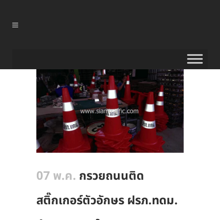
07 พ.ค.
กรวยถนนติด
สติ๊กเกอร์ตัวอักษร ฝรภ.ทดม.