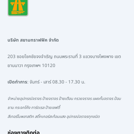
บริษัท สยามทราฟฟิค จำกัด
203 ซอยโชคชัยจงจำเริญ ถนนพระรามที่ 3 แขวงบางโพงพาง เขต
ยานนาวา กรุงเทพฯ 10120
เปิดทำการ
: จันทร์ - เสาร์ 08.30 - 17.30 น.
จำหน่ายอุปกรณ์จราจร ป้ายจราจร ป้ายเตือน กรวยจราจร แผงกั้นจราจร ป้อม
ยาม กระจกโค้ง การ์ดเรล ป้ายเซฟตี้
สีเทอร์โมพลาสติก สติ๊กเกอร์สะท้อนแสง อุปกรณ์จราจรทุกชนิด
ช่องทางติดต่อ