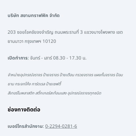
บริษัท สยามทราฟฟิค จำกัด
203 ซอยโชคชัยจงจำเริญ ถนนพระรามที่ 3 แขวงบางโพงพาง เขต
ยานนาวา กรุงเทพฯ 10120
เปิดทำการ
: จันทร์ - เสาร์ 08.30 - 17.30 น.
จำหน่ายอุปกรณ์จราจร ป้ายจราจร ป้ายเตือน กรวยจราจร แผงกั้นจราจร ป้อม
ยาม กระจกโค้ง การ์ดเรล ป้ายเซฟตี้
สีเทอร์โมพลาสติก สติ๊กเกอร์สะท้อนแสง อุปกรณ์จราจรทุกชนิด
ช่องทางติดต่อ
เบอร์โทรสำนักงาน
:
0-2294-0281-6