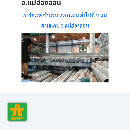
จ.แม่ฮ่องสอน
การ์ดเรล จำนวน 220 แผ่น ส่งไปที่ บ.แม่
สามแลบ จ.แม่ฮ่องสอน