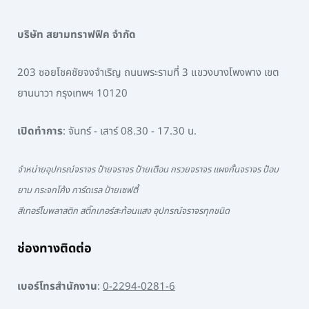
บริษัท สยามทราฟฟิค จำกัด
203 ซอยโชคชัยจงจำเริญ ถนนพระรามที่ 3 แขวงบางโพงพาง เขต
ยานนาวา กรุงเทพฯ 10120
เปิดทำการ
: จันทร์ - เสาร์ 08.30 - 17.30 น.
จำหน่ายอุปกรณ์จราจร ป้ายจราจร ป้ายเตือน กรวยจราจร แผงกั้นจราจร ป้อม
ยาม กระจกโค้ง การ์ดเรล ป้ายเซฟตี้
สีเทอร์โมพลาสติก สติ๊กเกอร์สะท้อนแสง อุปกรณ์จราจรทุกชนิด
ช่องทางติดต่อ
เบอร์โทรสำนักงาน
:
0-2294-0281-6