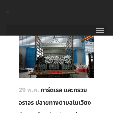
29 พ.ค.
การ์ดเรล และกรวย
จราจร ปลายทางตำบลไนเวียง