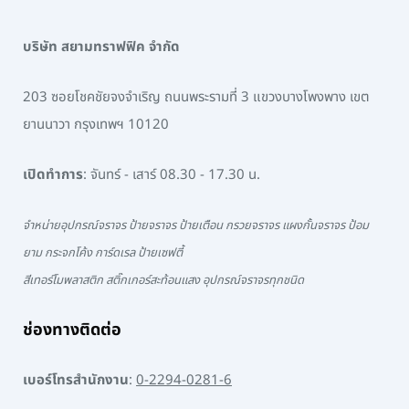
บริษัท สยามทราฟฟิค จำกัด
203 ซอยโชคชัยจงจำเริญ ถนนพระรามที่ 3 แขวงบางโพงพาง เขต
ยานนาวา กรุงเทพฯ 10120
เปิดทำการ
: จันทร์ - เสาร์ 08.30 - 17.30 น.
จำหน่ายอุปกรณ์จราจร ป้ายจราจร ป้ายเตือน กรวยจราจร แผงกั้นจราจร ป้อม
ยาม กระจกโค้ง การ์ดเรล ป้ายเซฟตี้
สีเทอร์โมพลาสติก สติ๊กเกอร์สะท้อนแสง อุปกรณ์จราจรทุกชนิด
ช่องทางติดต่อ
เบอร์โทรสำนักงาน
:
0-2294-0281-6