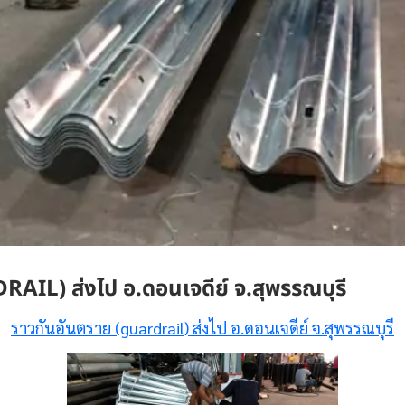
AIL) ส่งไป อ.ดอนเจดีย์ จ.สุพรรณบุรี
ราวกันอันตราย (guardrail) ส่งไป อ.ดอนเจดีย์ จ.สุพรรณบุรี