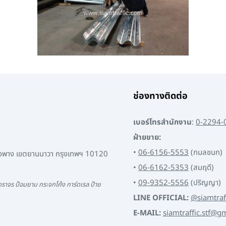
ช่องทางติดต่อ
เบอร์โทรสำนักงาน
:
0-2294-
ฝ่ายขาย:
•
06-6156-5553
(กมลชนก)
พงพาง เขตยานนาวา กรุงเทพฯ 10120
•
06-6162-5353
(สมฤดี)
•
09-9352-5556
(ปริญญา)
ราจร ป้อมยาม กระจกโค้ง การ์ดเรล ป้าย
LINE OFFICIAL:
@siamtraf
E-MAIL:
siamtraffic.stf@g