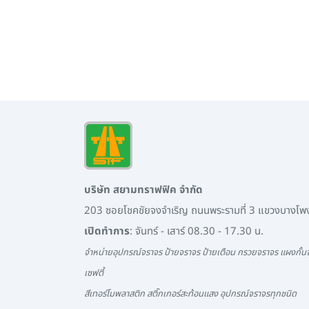
บริษัท สยามทราฟฟิค จำกัด
203 ซอยโชคชัยจงจำเริญ ถนนพระรามที่ 3 แขวงบางโ
เปิดทำการ
: จันทร์ - เสาร์ 08.30 - 17.30 น.
จำหน่ายอุปกรณ์จราจร ป้ายจราจร ป้ายเตือน กรวยจราจร แผงกั้นจ
เซฟตี้
สีเทอร์โมพลาสติก สติ๊กเกอร์สะท้อนแสง อุปกรณ์จราจรทุกชนิด