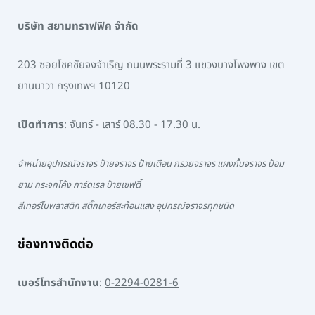
บริษัท สยามทราฟฟิค จำกัด
203 ซอยโชคชัยจงจำเริญ ถนนพระรามที่ 3 แขวงบางโพงพาง เขต
ยานนาวา กรุงเทพฯ 10120
เปิดทำการ
: จันทร์ - เสาร์ 08.30 - 17.30 น.
จำหน่ายอุปกรณ์จราจร ป้ายจราจร ป้ายเตือน กรวยจราจร แผงกั้นจราจร ป้อม
ยาม กระจกโค้ง การ์ดเรล ป้ายเซฟตี้
สีเทอร์โมพลาสติก สติ๊กเกอร์สะท้อนแสง อุปกรณ์จราจรทุกชนิด
ช่องทางติดต่อ
เบอร์โทรสำนักงาน
:
0-2294-0281-6