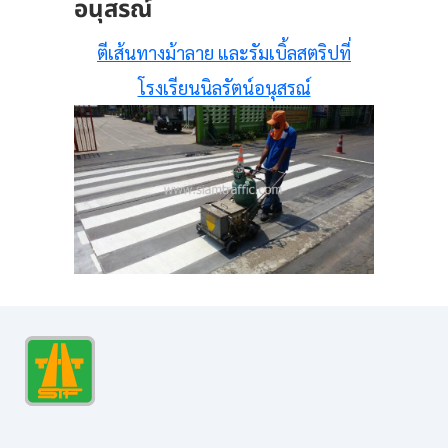
อนุสรณ์
ตีเส้นทางม้าลาย และรัมเบิ้ลสตริปที่
โรงเรียนนิลรัตน์อนุสรณ์