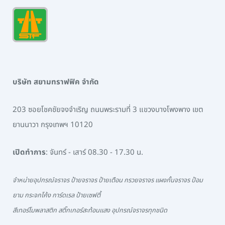
บริษัท สยามทราฟฟิค จำกัด
203 ซอยโชคชัยจงจำเริญ ถนนพระรามที่ 3 แขวงบางโพงพาง เขต
ยานนาวา กรุงเทพฯ 10120
เปิดทำการ
: จันทร์ - เสาร์ 08.30 - 17.30 น.
จำหน่ายอุปกรณ์จราจร ป้ายจราจร ป้ายเตือน กรวยจราจร แผงกั้นจราจร ป้อม
ยาม กระจกโค้ง การ์ดเรล ป้ายเซฟตี้
สีเทอร์โมพลาสติก สติ๊กเกอร์สะท้อนแสง อุปกรณ์จราจรทุกชนิด