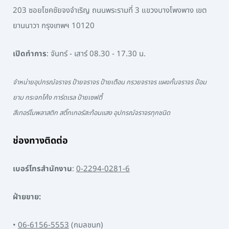
203 ซอยโชคชัยจงจำเริญ ถนนพระรามที่ 3 แขวงบางโพงพาง เขต
ยานนาวา กรุงเทพฯ 10120
เปิดทำการ
: จันทร์ - เสาร์ 08.30 - 17.30 น.
จำหน่ายอุปกรณ์จราจร ป้ายจราจร ป้ายเตือน กรวยจราจร แผงกั้นจราจร ป้อม
ยาม กระจกโค้ง การ์ดเรล ป้ายเซฟตี้
สีเทอร์โมพลาสติก สติ๊กเกอร์สะท้อนแสง อุปกรณ์จราจรทุกชนิด
ช่องทางติดต่อ
เบอร์โทรสำนักงาน
:
0-2294-0281-6
ฝ่ายขาย:
•
06-6156-5553
(กมลชนก)