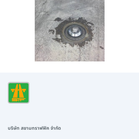
บริษัท สยามทราฟฟิค จำกัด