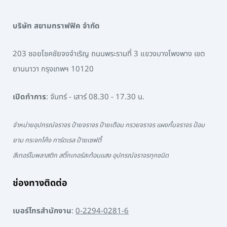
บริษัท สยามทราฟฟิค จำกัด
203 ซอยโชคชัยจงจำเริญ ถนนพระรามที่ 3 แขวงบางโพงพาง เขต
ยานนาวา กรุงเทพฯ 10120
เปิดทำการ
: จันทร์ - เสาร์ 08.30 - 17.30 น.
จำหน่ายอุปกรณ์จราจร ป้ายจราจร ป้ายเตือน กรวยจราจร แผงกั้นจราจร ป้อม
ยาม กระจกโค้ง การ์ดเรล ป้ายเซฟตี้
สีเทอร์โมพลาสติก สติ๊กเกอร์สะท้อนแสง อุปกรณ์จราจรทุกชนิด
ช่องทางติดต่อ
เบอร์โทรสำนักงาน
:
0-2294-0281-6