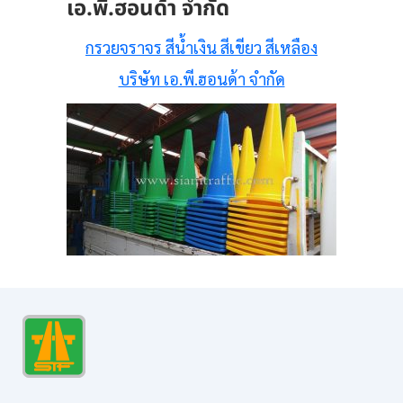
เอ.พี.ฮอนด้า จำกัด
กรวยจราจร สีน้ำเงิน สีเขียว สีเหลือง
บริษัท เอ.พี.ฮอนด้า จำกัด