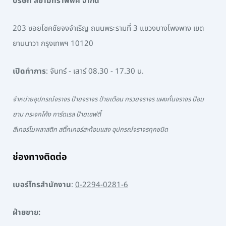
บริษัท สยามทราฟฟิค จำกัด
203 ซอยโชคชัยจงจำเริญ ถนนพระรามที่ 3 แขวงบางโพงพาง เขต
ยานนาวา กรุงเทพฯ 10120
เปิดทำการ
: จันทร์ - เสาร์ 08.30 - 17.30 น.
จำหน่ายอุปกรณ์จราจร ป้ายจราจร ป้ายเตือน กรวยจราจร แผงกั้นจราจร ป้อม
ยาม กระจกโค้ง การ์ดเรล ป้ายเซฟตี้
สีเทอร์โมพลาสติก สติ๊กเกอร์สะท้อนแสง อุปกรณ์จราจรทุกชนิด
ช่องทางติดต่อ
เบอร์โทรสำนักงาน
:
0-2294-0281-6
ฝ่ายขาย: