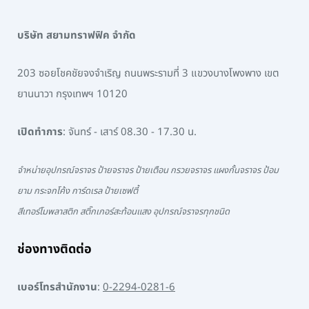
บริษัท สยามทราฟฟิค จำกัด
203 ซอยโชคชัยจงจำเริญ ถนนพระรามที่ 3 แขวงบางโพงพาง เขต
ยานนาวา กรุงเทพฯ 10120
เปิดทำการ
: จันทร์ - เสาร์ 08.30 - 17.30 น.
จำหน่ายอุปกรณ์จราจร ป้ายจราจร ป้ายเตือน กรวยจราจร แผงกั้นจราจร ป้อม
ยาม กระจกโค้ง การ์ดเรล ป้ายเซฟตี้
สีเทอร์โมพลาสติก สติ๊กเกอร์สะท้อนแสง อุปกรณ์จราจรทุกชนิด
ช่องทางติดต่อ
เบอร์โทรสำนักงาน
:
0-2294-0281-6