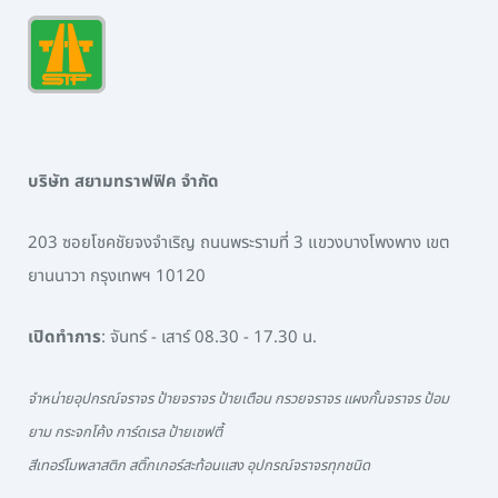
บริษัท สยามทราฟฟิค จำกัด
203 ซอยโชคชัยจงจำเริญ ถนนพระรามที่ 3 แขวงบางโพงพาง เขต
ยานนาวา กรุงเทพฯ 10120
เปิดทำการ
: จันทร์ - เสาร์ 08.30 - 17.30 น.
จำหน่ายอุปกรณ์จราจร ป้ายจราจร ป้ายเตือน กรวยจราจร แผงกั้นจราจร ป้อม
ยาม กระจกโค้ง การ์ดเรล ป้ายเซฟตี้
สีเทอร์โมพลาสติก สติ๊กเกอร์สะท้อนแสง อุปกรณ์จราจรทุกชนิด