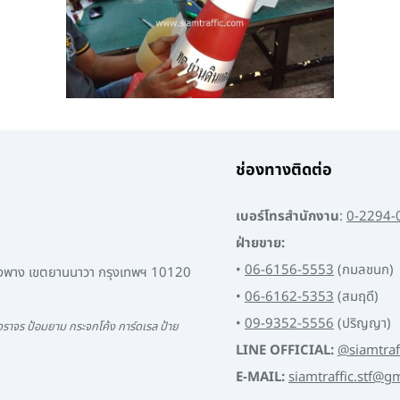
ช่องทางติดต่อ
เบอร์โทรสำนักงาน
:
0-2294-
ฝ่ายขาย:
•
06-6156-5553
(กมลชนก)
พงพาง เขตยานนาวา กรุงเทพฯ 10120
•
06-6162-5353
(สมฤดี)
•
09-9352-5556
(ปริญญา)
ราจร ป้อมยาม กระจกโค้ง การ์ดเรล ป้าย
LINE OFFICIAL:
@siamtraf
E-MAIL:
siamtraffic.stf@g