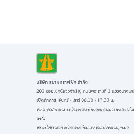
บริษัท สยามทราฟฟิค จำกัด
203 ซอยโชคชัยจงจำเริญ ถนนพระรามที่ 3 แขวงบางโ
เปิดทำการ
: จันทร์ - เสาร์ 08.30 - 17.30 น.
จำหน่ายอุปกรณ์จราจร ป้ายจราจร ป้ายเตือน กรวยจราจร แผงกั้นจ
เซฟตี้
สีเทอร์โมพลาสติก สติ๊กเกอร์สะท้อนแสง อุปกรณ์จราจรทุกชนิด