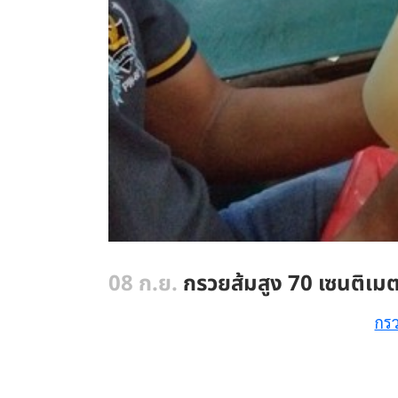
08 ก.ย.
กรวยส้มสูง 70 เซนติเม
กรว