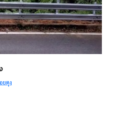
ง
อยตุง