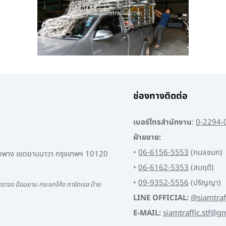
ช่องทางติดต่อ
เบอร์โทรสำนักงาน
:
0-2294-
ฝ่ายขาย:
•
06-6156-5553
(กมลชนก)
พงพาง เขตยานนาวา กรุงเทพฯ 10120
•
06-6162-5353
(สมฤดี)
•
09-9352-5556
(ปริญญา)
ราจร ป้อมยาม กระจกโค้ง การ์ดเรล ป้าย
LINE OFFICIAL:
@siamtraf
E-MAIL:
siamtraffic.stf@g