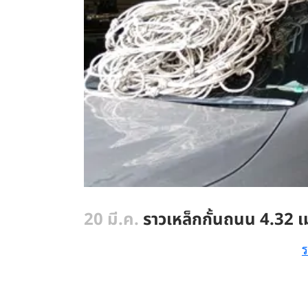
20 มี.ค.
ราวเหล็กกั้นถนน 4.32 เ
ร