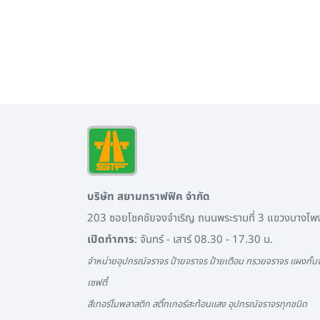
บริษัท สยามทราฟฟิค จำกัด
203 ซอยโชคชัยจงจำเริญ ถนนพระรามที่ 3 แขวงบางโ
เปิดทำการ
: จันทร์ - เสาร์ 08.30 - 17.30 น.
จำหน่ายอุปกรณ์จราจร ป้ายจราจร ป้ายเตือน กรวยจราจร แผงกั้นจ
เซฟตี้
สีเทอร์โมพลาสติก สติ๊กเกอร์สะท้อนแสง อุปกรณ์จราจรทุกชนิด