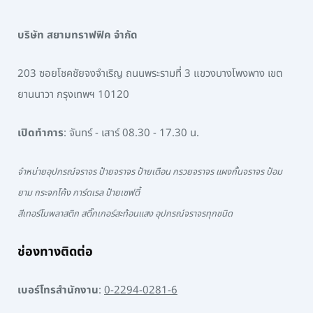
บริษัท สยามทราฟฟิค จำกัด
203 ซอยโชคชัยจงจำเริญ ถนนพระรามที่ 3 แขวงบางโพงพาง เขต
ยานนาวา กรุงเทพฯ 10120
เปิดทำการ
: จันทร์ - เสาร์ 08.30 - 17.30 น.
จำหน่ายอุปกรณ์จราจร ป้ายจราจร ป้ายเตือน กรวยจราจร แผงกั้นจราจร ป้อม
ยาม กระจกโค้ง การ์ดเรล ป้ายเซฟตี้
สีเทอร์โมพลาสติก สติ๊กเกอร์สะท้อนแสง อุปกรณ์จราจรทุกชนิด
ช่องทางติดต่อ
เบอร์โทรสำนักงาน
:
0-2294-0281-6