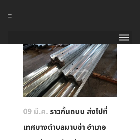
09 มี.ค.
ราวกั้นถนน ส่งไปที่
เทศบางตำบลมาบข่า อำเภอ