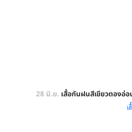
28 มิ.ย.
เสื้อกันฝนสีเขียวตองอ
เส