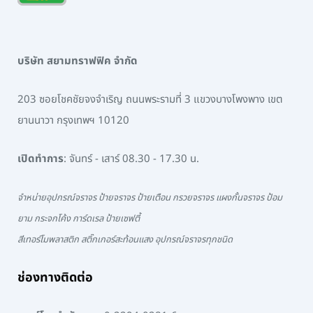
บริษัท สยามทราฟฟิค จำกัด
203 ซอยโชคชัยจงจำเริญ ถนนพระรามที่ 3 แขวงบางโพงพาง เขต
ยานนาวา กรุงเทพฯ 10120
เปิดทำการ
: จันทร์ - เสาร์ 08.30 - 17.30 น.
จำหน่ายอุปกรณ์จราจร ป้ายจราจร ป้ายเตือน กรวยจราจร แผงกั้นจราจร ป้อม
ยาม กระจกโค้ง การ์ดเรล ป้ายเซฟตี้
สีเทอร์โมพลาสติก สติ๊กเกอร์สะท้อนแสง อุปกรณ์จราจรทุกชนิด
ช่องทางติดต่อ