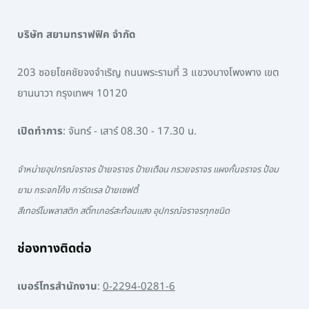
บริษัท สยามทราฟฟิค จำกัด
203 ซอยโชคชัยจงจำเริญ ถนนพระรามที่ 3 แขวงบางโพงพาง เขต
ยานนาวา กรุงเทพฯ 10120
เปิดทำการ
: จันทร์ - เสาร์ 08.30 - 17.30 น.
จำหน่ายอุปกรณ์จราจร ป้ายจราจร ป้ายเตือน กรวยจราจร แผงกั้นจราจร ป้อม
ยาม กระจกโค้ง การ์ดเรล ป้ายเซฟตี้
สีเทอร์โมพลาสติก สติ๊กเกอร์สะท้อนแสง อุปกรณ์จราจรทุกชนิด
ช่องทางติดต่อ
เบอร์โทรสำนักงาน
:
0-2294-0281-6