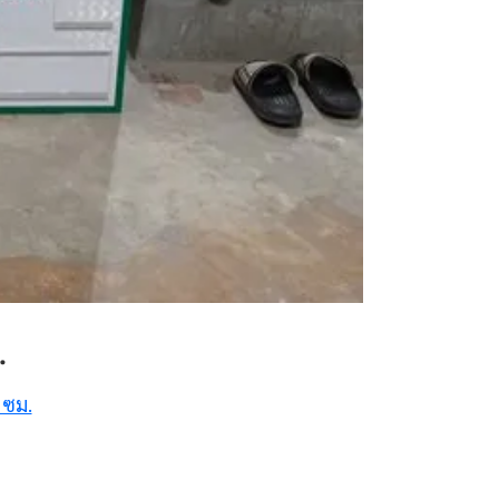
.
 ซม.