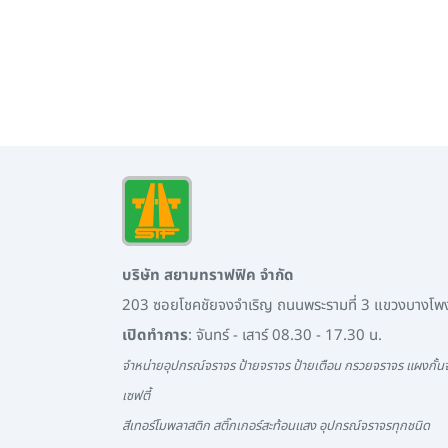
บริษัท สยามทราฟฟิค จำกัด
203 ซอยโชคชัยจงจำเริญ ถนนพระรามที่ 3 แขวงบางโ
เปิดทำการ
: จันทร์ - เสาร์ 08.30 - 17.30 น.
จำหน่ายอุปกรณ์จราจร ป้ายจราจร ป้ายเตือน กรวยจราจร แผงกั้นจ
เซฟตี้
สีเทอร์โมพลาสติก สติ๊กเกอร์สะท้อนแสง อุปกรณ์จราจรทุกชนิด