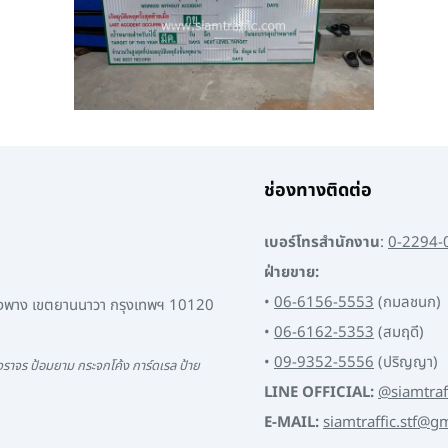
ช่องทางติดต่อ
เบอร์โทรสำนักงาน
:
0-2294-
ฝ่ายขาย:
•
06-6156-5553
(กมลชนก)
พงพาง เขตยานนาวา กรุงเทพฯ 10120
•
06-6162-5353
(สมฤดี)
•
09-9352-5556
(ปริญญา)
ราจร ป้อมยาม กระจกโค้ง การ์ดเรล ป้าย
LINE OFFICIAL:
@siamtraf
E-MAIL:
siamtraffic.stf@g