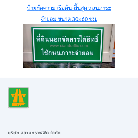
ป้ายข้อความ เริ่มต้น-สิ้นสุด ถนนภาระ
จำยอม ขนาด 30×60 ซม.
บริษัท สยามทราฟฟิค จำกัด