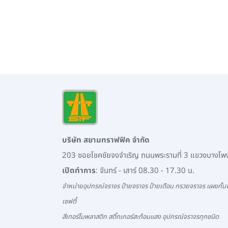
บริษัท สยามทราฟฟิค จำกัด
203 ซอยโชคชัยจงจำเริญ ถนนพระรามที่ 3 แขวงบางโ
เปิดทำการ
: จันทร์ - เสาร์ 08.30 - 17.30 น.
จำหน่ายอุปกรณ์จราจร ป้ายจราจร ป้ายเตือน กรวยจราจร แผงกั้นจ
เซฟตี้
สีเทอร์โมพลาสติก สติ๊กเกอร์สะท้อนแสง อุปกรณ์จราจรทุกชนิด