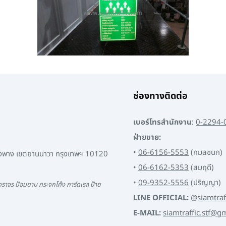
ช่องทางติดต่อ
เบอร์โทรสำนักงาน
:
0-2294-
ฝ่ายขาย:
•
06-6156-5553
(กมลชนก)
พงพาง เขตยานนาวา กรุงเทพฯ 10120
•
06-6162-5353
(สมฤดี)
•
09-9352-5556
(ปริญญา)
ราจร ป้อมยาม กระจกโค้ง การ์ดเรล ป้าย
LINE OFFICIAL:
@siamtraf
E-MAIL:
siamtraffic.stf@g