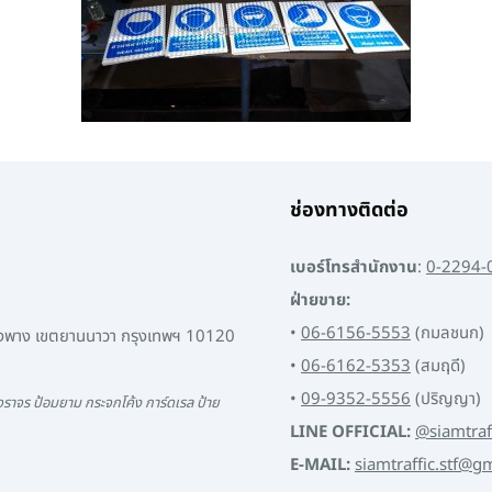
ช่องทางติดต่อ
เบอร์โทรสำนักงาน
:
0-2294-
ฝ่ายขาย:
•
06-6156-5553
(กมลชนก)
พงพาง เขตยานนาวา กรุงเทพฯ 10120
•
06-6162-5353
(สมฤดี)
•
09-9352-5556
(ปริญญา)
ราจร ป้อมยาม กระจกโค้ง การ์ดเรล ป้าย
LINE OFFICIAL:
@siamtraf
E-MAIL:
siamtraffic.stf@g