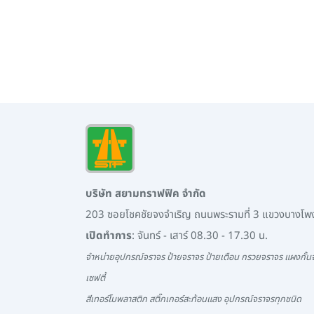
บริษัท สยามทราฟฟิค จำกัด
203 ซอยโชคชัยจงจำเริญ ถนนพระรามที่ 3 แขวงบางโ
เปิดทำการ
: จันทร์ - เสาร์ 08.30 - 17.30 น.
จำหน่ายอุปกรณ์จราจร ป้ายจราจร ป้ายเตือน กรวยจราจร แผงกั้นจ
เซฟตี้
สีเทอร์โมพลาสติก สติ๊กเกอร์สะท้อนแสง อุปกรณ์จราจรทุกชนิด