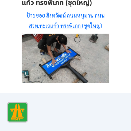
แก้ว ทรงพิเภก (ชุดใหญ่)
ป้ายซอย สิงหวัฒน์ ถนนหนุมาน ถนน
สวท.ทะเลแก้ว ทรงพิเภก (ชุดใหญ่)