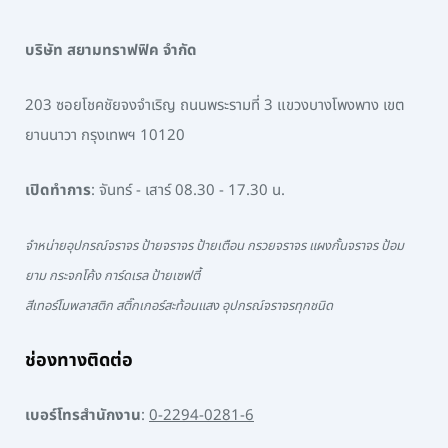
บริษัท สยามทราฟฟิค จำกัด
203 ซอยโชคชัยจงจำเริญ ถนนพระรามที่ 3 แขวงบางโพงพาง เขต
ยานนาวา กรุงเทพฯ 10120
เปิดทำการ
: จันทร์ - เสาร์ 08.30 - 17.30 น.
จำหน่ายอุปกรณ์จราจร ป้ายจราจร ป้ายเตือน กรวยจราจร แผงกั้นจราจร ป้อม
ยาม กระจกโค้ง การ์ดเรล ป้ายเซฟตี้
สีเทอร์โมพลาสติก สติ๊กเกอร์สะท้อนแสง อุปกรณ์จราจรทุกชนิด
ช่องทางติดต่อ
เบอร์โทรสำนักงาน
:
0-2294-0281-6