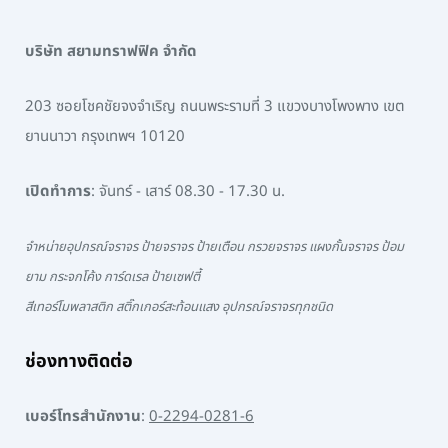
บริษัท สยามทราฟฟิค จำกัด
203 ซอยโชคชัยจงจำเริญ ถนนพระรามที่ 3 แขวงบางโพงพาง เขต
ยานนาวา กรุงเทพฯ 10120
เปิดทำการ
: จันทร์ - เสาร์ 08.30 - 17.30 น.
จำหน่ายอุปกรณ์จราจร ป้ายจราจร ป้ายเตือน กรวยจราจร แผงกั้นจราจร ป้อม
ยาม กระจกโค้ง การ์ดเรล ป้ายเซฟตี้
สีเทอร์โมพลาสติก สติ๊กเกอร์สะท้อนแสง อุปกรณ์จราจรทุกชนิด
ช่องทางติดต่อ
เบอร์โทรสำนักงาน
:
0-2294-0281-6