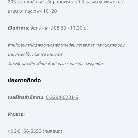
203 ซอยโชคชัยจงจำเริญ ถนนพระรามที่ 3 แขวงบางโพงพาง เขต
ยานนาวา กรุงเทพฯ 10120
เปิดทำการ
: จันทร์ - เสาร์ 08.30 - 17.30 น.
จำหน่ายอุปกรณ์จราจร ป้ายจราจร ป้ายเตือน กรวยจราจร แผงกั้นจราจร ป้อม
ยาม กระจกโค้ง การ์ดเรล ป้ายเซฟตี้
สีเทอร์โมพลาสติก สติ๊กเกอร์สะท้อนแสง อุปกรณ์จราจรทุกชนิด
ช่องทางติดต่อ
เบอร์โทรสำนักงาน
:
0-2294-0281-6
ฝ่ายขาย:
•
06-6156-5553
(กมลชนก)