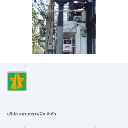
บริษัท สยามทราฟฟิค จำกัด