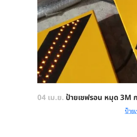
04 เม.ย.
ป้ายเชฟรอน หมุด 3M ก
ป้าย