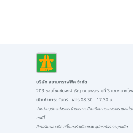
บริษัท สยามทราฟฟิค จำกัด
203 ซอยโชคชัยจงจำเริญ ถนนพระรามที่ 3 แขวงบางโ
เปิดทำการ
: จันทร์ - เสาร์ 08.30 - 17.30 น.
จำหน่ายอุปกรณ์จราจร ป้ายจราจร ป้ายเตือน กรวยจราจร แผงกั้นจ
เซฟตี้
สีเทอร์โมพลาสติก สติ๊กเกอร์สะท้อนแสง อุปกรณ์จราจรทุกชนิด