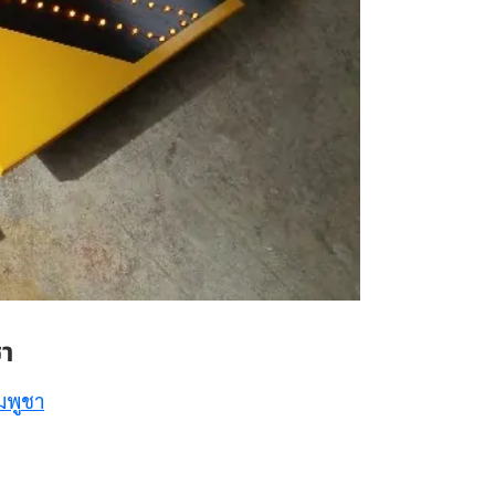
ชา
มพูชา