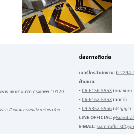
ช่องทางติดต่อ
เบอร์โทรสำนักงาน
:
0-2294-
ฝ่ายขาย:
•
06-6156-5553
(กมลชนก)
พงพาง เขตยานนาวา กรุงเทพฯ 10120
•
06-6162-5353
(สมฤดี)
•
09-9352-5556
(ปริญญา)
ราจร ป้อมยาม กระจกโค้ง การ์ดเรล ป้าย
LINE OFFICIAL:
@siamtraf
E-MAIL:
siamtraffic.stf@g